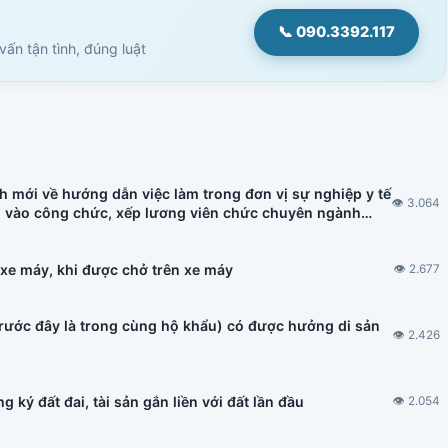
📞 090.3392.117
ấn tận tình, đúng luật
h mới về hướng dẫn việc làm trong đơn vị sự nghiệp y tế
👁 3.064
u vào công chức, xếp lương viên chức chuyên ngành
h nhà ở hình thành trong tương lai, đấu thầu thuốc có
 xe máy, khi được chở trên xe máy
👁 2.677
trước đây là trong cùng hộ khẩu) có được hưởng di sản
👁 2.426
 ký đất đai, tài sản gắn liền với đất lần đầu
👁 2.054