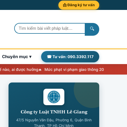
📩 Đăng ký tư vấn
🔍
Chuyên mục ▾
☎ Tư vấn: 090.3392.117
ai được hưởng
Mức phạt vi phạm giao thông 2026: Nghị định 238 á
Công ty Luật TNHH Lê Giang
47/5 Nguyễn Văn Đậu, Phường 6, Quận Bình
Thạnh, TP Hồ Chí Minh