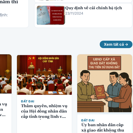
 năm thì
Quy định về cải chính hộ tịch
23/11/2024
định:
Xem tất cả →
ĐẤT ĐAI
m vụ
Thẩm quyền, nhiệm vụ
ân
của Hội đồng nhân dân
 vực
cấp tỉnh trong lĩnh vực
ĐẤT ĐAI
quản lý đất đai
Ủy ban nhân dân cấp
xã giao đất không thu