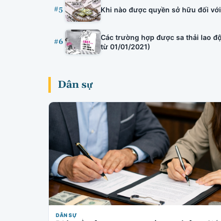
#5
Khi nào được quyền sở hữu đối với 
Các trường hợp được sa thải lao độ
#6
từ 01/01/2021)
Dân sự
DÂN SỰ