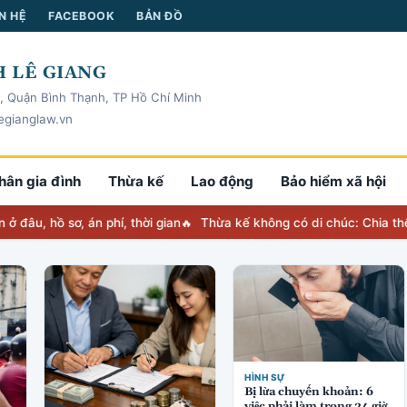
N HỆ
FACEBOOK
BẢN ĐỒ
 LÊ GIANG
, Quận Bình Thạnh, TP Hồ Chí Minh
egianglaw.vn
hân gia đình
Thừa kế
Lao động
Bảo hiểm xã hội
ồ sơ, án phí, thời gian
Thừa kế không có di chúc: Chia thế nào, 
HÌNH SỰ
Bị lừa chuyển khoản: 6
việc phải làm trong 24 giờ