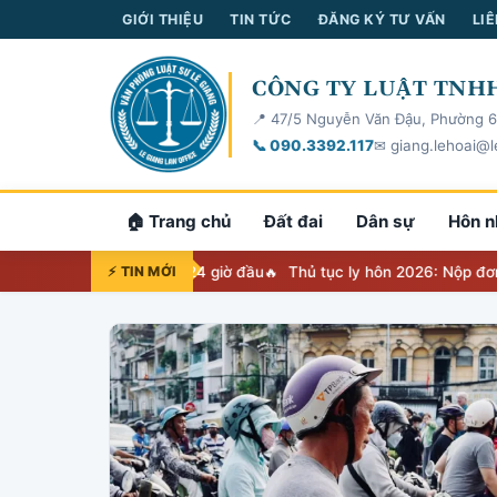
GIỚI THIỆU
TIN TỨC
ĐĂNG KÝ TƯ VẤN
LIÊ
CÔNG TY LUẬT TNHH
📍 47/5 Nguyễn Văn Đậu, Phường 6
📞 090.3392.117
✉ giang.lehoai@l
🏠 Trang chủ
Đất đai
Dân sự
Hôn n
iệc phải làm trong 24 giờ đầu
⚡ TIN MỚI
Thủ tục ly hôn 2026: Nộp đơn ở đâu, h