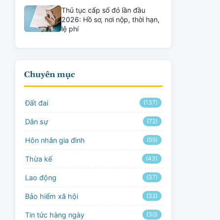
Thủ tục cấp sổ đỏ lần đầu
2026: Hồ sơ, nơi nộp, thời hạn,
lệ phí
Chuyên mục
Đất đai
(137)
Dân sự
(72)
Hôn nhân gia đình
(55)
Thừa kế
(43)
Lao động
(37)
Bảo hiểm xã hội
(32)
Tin tức hàng ngày
(30)