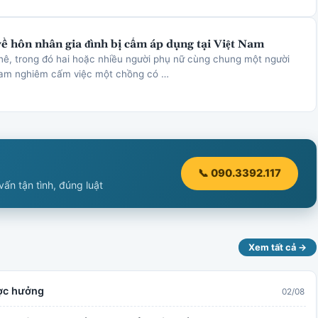
về hôn nhân gia đình bị cấm áp dụng tại Việt Nam
hê, trong đó hai hoặc nhiều người phụ nữ cùng chung một người
Nam nghiêm cấm việc một chồng có …
📞 090.3392.117
ấn tận tình, đúng luật
Xem tất cả →
ược hưởng
02/08