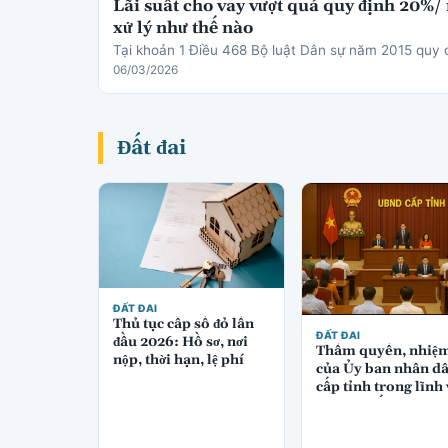
Lãi suất cho vay vượt quá quy định 20%/
xử lý như thế nào
Tại khoản 1 Điều 468 Bộ luật Dân sự năm 2015 quy 
06/03/2026
Đất đai
ĐẤT ĐAI
Thủ tục cấp sổ đỏ lần
ĐẤT ĐAI
đầu 2026: Hồ sơ, nơi
Thẩm quyền, nhiệ
nộp, thời hạn, lệ phí
của Ủy ban nhân d
cấp tỉnh trong lĩnh
quản lý đất đai