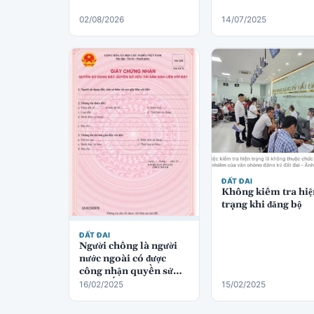
02/08/2026
14/07/2025
ĐẤT ĐAI
Không kiểm tra hiệ
trạng khi đăng bộ
ĐẤT ĐAI
Người chồng là người
nước ngoài có được
công nhận quyền sử
dụng đất không?
16/02/2025
15/02/2025