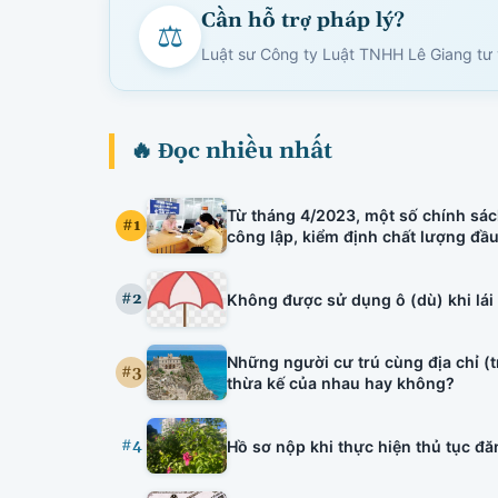
Cần hỗ trợ pháp lý?
⚖
Luật sư Công ty Luật TNHH Lê Giang tư v
🔥 Đọc nhiều nhất
Từ tháng 4/2023, một số chính sác
#1
công lập, kiểm định chất lượng đầ
tuyên truyền viên văn hóa, bảo lãn
hiệu lực.
#2
Không được sử dụng ô (dù) khi lái
Những người cư trú cùng địa chỉ (
#3
thừa kế của nhau hay không?
#4
Hồ sơ nộp khi thực hiện thủ tục đăng