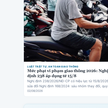
LUẬT TRẬT TỰ, AN TOAN GIAO THÔNG
Mức phạt vi phạm giao thông 2026: Ngh
định 238 áp dụng từ 15/8
Nghị định 238/2026/NĐ-CP có hiệu lực từ 15/8/202
sửa đổi Nghị định 168/2024: sáu nhóm thay đổi, quy
định mới về thiết bị an toàn cho trẻ em, cơ chế trừ
02/08/2026
điểm gi…