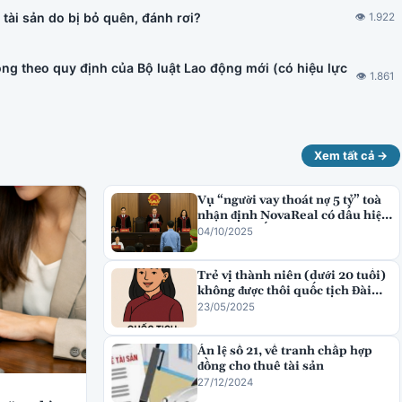
tài sản do bị bỏ quên, đánh rơi?
👁 1.922
ng theo quy định của Bộ luật Lao động mới (có hiệu lực
👁 1.861
Xem tất cả →
Vụ “người vay thoát nợ 5 tỷ” toà
nhận định NovaReal có dấu hiệu
lừa đảo chiếm đoạt tài sản
04/10/2025
Trẻ vị thành niên (dưới 20 tuổi)
không được thôi quốc tịch Đài
Loan
23/05/2025
Án lệ số 21, về tranh chấp hợp
đồng cho thuê tài sản
27/12/2024