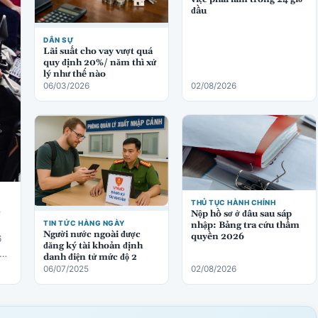
đầu
DÂN SỰ
Lãi suất cho vay vượt quá
quy định 20%/ năm thì xử
lý như thế nào
06/03/2026
02/08/2026
THỦ TỤC HÀNH CHÍNH
ị
Nộp hồ sơ ở đâu sau sáp
TIN TỨC HÀNG NGÀY
nhập: Bảng tra cứu thẩm
Người nước ngoài được
quyền 2026
6
đăng ký tài khoản định
danh điện tử mức độ 2
06/07/2025
02/08/2026