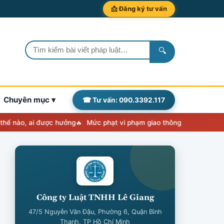
📩 Đăng ký tư vấn
🔍
Chuyên mục ▾
☎ Tư vấn: 090.3392.117
 ai được hưởng
Mức phạt vi phạm giao thông 2026: Nghị định 238 
Công ty Luật TNHH Lê Giang
47/5 Nguyễn Văn Đậu, Phường 6, Quận Bình
Thạnh, TP Hồ Chí Minh