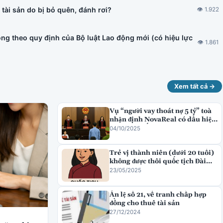
tài sản do bị bỏ quên, đánh rơi?
👁 1.922
ng theo quy định của Bộ luật Lao động mới (có hiệu lực
👁 1.861
Xem tất cả →
Vụ “người vay thoát nợ 5 tỷ” toà
nhận định NovaReal có dấu hiệu
lừa đảo chiếm đoạt tài sản
04/10/2025
Trẻ vị thành niên (dưới 20 tuổi)
không được thôi quốc tịch Đài
Loan
23/05/2025
Án lệ số 21, về tranh chấp hợp
đồng cho thuê tài sản
27/12/2024