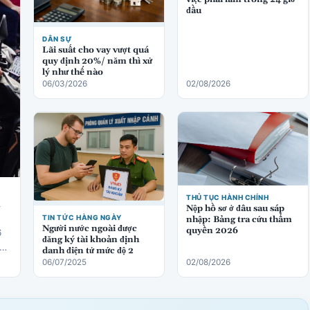
đầu
DÂN SỰ
Lãi suất cho vay vượt quá
quy định 20%/ năm thì xử
lý như thế nào
06/03/2026
02/08/2026
THỦ TỤC HÀNH CHÍNH
ị
Nộp hồ sơ ở đâu sau sáp
TIN TỨC HÀNG NGÀY
nhập: Bảng tra cứu thẩm
Người nước ngoài được
quyền 2026
6
đăng ký tài khoản định
danh điện tử mức độ 2
06/07/2025
02/08/2026