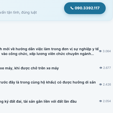
📞 090.3392.117
ấn tận tình, đúng luật
h mới về hướng dẫn việc làm trong đơn vị sự nghiệp y tế
👁 3.064
u vào công chức, xếp lương viên chức chuyên ngành
h nhà ở hình thành trong tương lai, đấu thầu thuốc có
 xe máy, khi được chở trên xe máy
👁 2.677
trước đây là trong cùng hộ khẩu) có được hưởng di sản
👁 2.426
 ký đất đai, tài sản gắn liền với đất lần đầu
👁 2.054