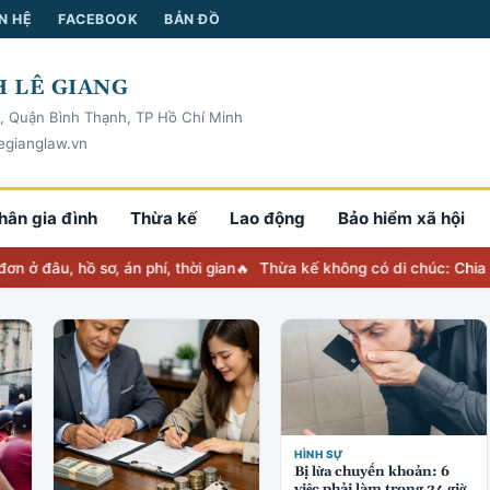
N HỆ
FACEBOOK
BẢN ĐỒ
 LÊ GIANG
, Quận Bình Thạnh, TP Hồ Chí Minh
egianglaw.vn
hân gia đình
Thừa kế
Lao động
Bảo hiểm xã hội
 hồ sơ, án phí, thời gian
Thừa kế không có di chúc: Chia thế nào,
HÌNH SỰ
Bị lừa chuyển khoản: 6
việc phải làm trong 24 giờ