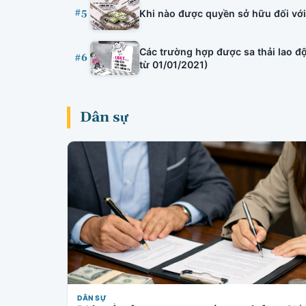
#5
Khi nào được quyền sở hữu đối với 
Các trường hợp được sa thải lao độ
#6
từ 01/01/2021)
Dân sự
DÂN SỰ