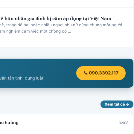
về hôn nhân gia đình bị cấm áp dụng tại Việt Nam
hê, trong đó hai hoặc nhiều người phụ nữ cùng chung một người
Nam nghiêm cấm việc một chồng có …
📞 090.3392.117
ấn tận tình, đúng luật
Xem tất cả →
ược hưởng
02/08