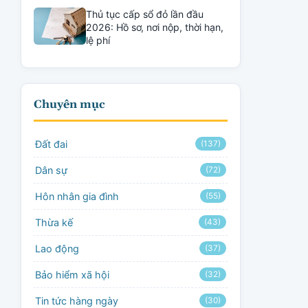
Thủ tục cấp sổ đỏ lần đầu
2026: Hồ sơ, nơi nộp, thời hạn,
lệ phí
Chuyên mục
Đất đai
(137)
Dân sự
(72)
Hôn nhân gia đình
(55)
Thừa kế
(43)
Lao động
(37)
Bảo hiểm xã hội
(32)
Tin tức hàng ngày
(30)