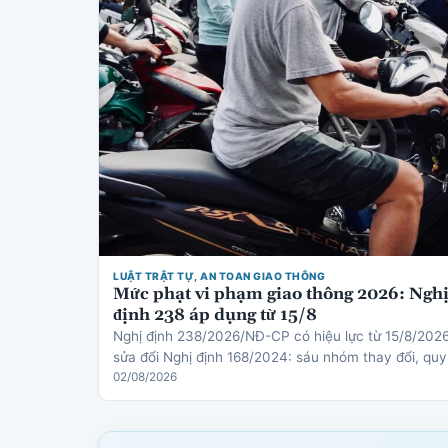
LUẬT TRẬT TỰ, AN TOAN GIAO THÔNG
Mức phạt vi phạm giao thông 2026: Ngh
định 238 áp dụng từ 15/8
Nghị định 238/2026/NĐ-CP có hiệu lực từ 15/8/202
sửa đổi Nghị định 168/2024: sáu nhóm thay đổi, quy
định mới về thiết bị an toàn cho trẻ em, cơ chế trừ
02/08/2026
điểm gi…