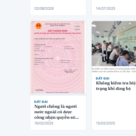
02/08/2026
14/07/2025
ĐẤT ĐAI
Không kiểm tra hiệ
trạng khi đăng bộ
ĐẤT ĐAI
Người chồng là người
nước ngoài có được
công nhận quyền sử
dụng đất không?
16/02/2025
15/02/2025