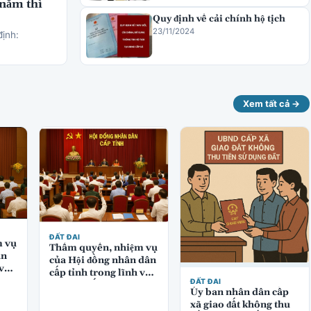
 năm thì
Quy định về cải chính hộ tịch
23/11/2024
định:
Xem tất cả →
ĐẤT ĐAI
m vụ
Thẩm quyền, nhiệm vụ
ân
của Hội đồng nhân dân
 vực
cấp tỉnh trong lĩnh vực
ĐẤT ĐAI
quản lý đất đai
Ủy ban nhân dân cấp
xã giao đất không thu