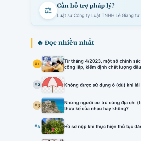
Cần hỗ trợ pháp lý?
⚖
Luật sư Công ty Luật TNHH Lê Giang tư v
🔥 Đọc nhiều nhất
Từ tháng 4/2023, một số chính sác
#1
công lập, kiểm định chất lượng đầ
tuyên truyền viên văn hóa, bảo lãn
hiệu lực.
#2
Không được sử dụng ô (dù) khi lái
Những người cư trú cùng địa chỉ (
#3
thừa kế của nhau hay không?
#4
Hồ sơ nộp khi thực hiện thủ tục đăng