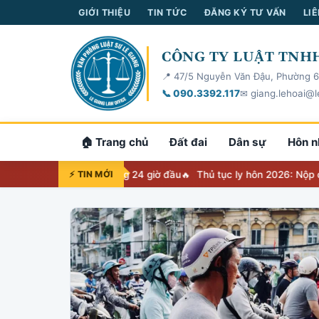
GIỚI THIỆU
TIN TỨC
ĐĂNG KÝ TƯ VẤN
LIÊ
CÔNG TY LUẬT TNHH
📍 47/5 Nguyễn Văn Đậu, Phường 6
📞 090.3392.117
✉ giang.lehoai@l
🏠 Trang chủ
Đất đai
Dân sự
Hôn n
 việc phải làm trong 24 giờ đầu
⚡ TIN MỚI
Thủ tục ly hôn 2026: Nộp đơn ở đâu,