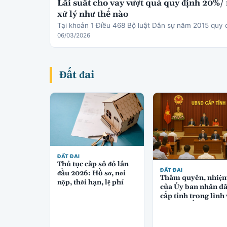
Lãi suất cho vay vượt quá quy định 20%/
xử lý như thế nào
Tại khoản 1 Điều 468 Bộ luật Dân sự năm 2015 quy 
06/03/2026
Đất đai
ĐẤT ĐAI
Thủ tục cấp sổ đỏ lần
ĐẤT ĐAI
đầu 2026: Hồ sơ, nơi
Thẩm quyền, nhiệ
nộp, thời hạn, lệ phí
của Ủy ban nhân d
cấp tỉnh trong lĩnh
quản lý đất đai