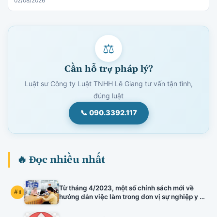
02/08/2026
⚖
Cần hỗ trợ pháp lý?
Luật sư Công ty Luật TNHH Lê Giang tư vấn tận tình,
đúng luật
📞 090.3392.117
🔥 Đọc nhiều nhất
Từ tháng 4/2023, một số chính sách mới về
#1
hướng dẫn việc làm trong đơn vị sự nghiệp y tế
công lập, kiểm định chất lượng đầu vào công
chức, xếp lương viên chức chuyên ngành