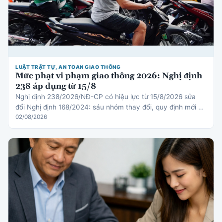
LUẬT TRẬT TỰ, AN TOAN GIAO THÔNG
Mức phạt vi phạm giao thông 2026: Nghị định
238 áp dụng từ 15/8
Nghị định 238/2026/NĐ-CP có hiệu lực từ 15/8/2026 sửa
đổi Nghị định 168/2024: sáu nhóm thay đổi, quy định mới về
thiết bị an toàn cho trẻ em, cơ chế trừ điểm gi…
02/08/2026