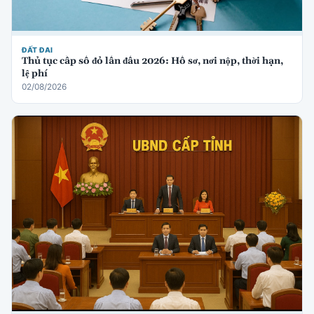
ĐẤT ĐAI
Thủ tục cấp sổ đỏ lần đầu 2026: Hồ sơ, nơi nộp, thời hạn,
lệ phí
02/08/2026