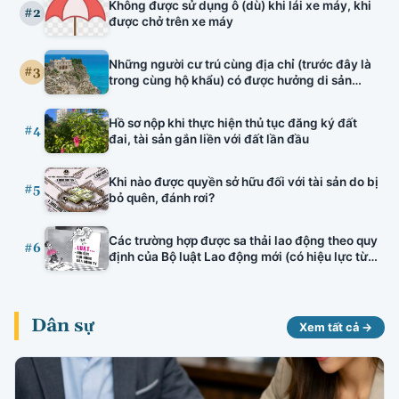
Không được sử dụng ô (dù) khi lái xe máy, khi
tuyên truyền viên văn hóa, bảo lãnh nhà ở hình
#2
được chở trên xe máy
thành trong tương lai, đấu thầu thuốc có hiệu
lực.
Những người cư trú cùng địa chỉ (trước đây là
#3
trong cùng hộ khẩu) có được hưởng di sản
thừa kế của nhau hay không?
Hồ sơ nộp khi thực hiện thủ tục đăng ký đất
#4
đai, tài sản gắn liền với đất lần đầu
Khi nào được quyền sở hữu đối với tài sản do bị
#5
bỏ quên, đánh rơi?
Các trường hợp được sa thải lao động theo quy
#6
định của Bộ luật Lao động mới (có hiệu lực từ
01/01/2021)
Dân sự
Xem tất cả →