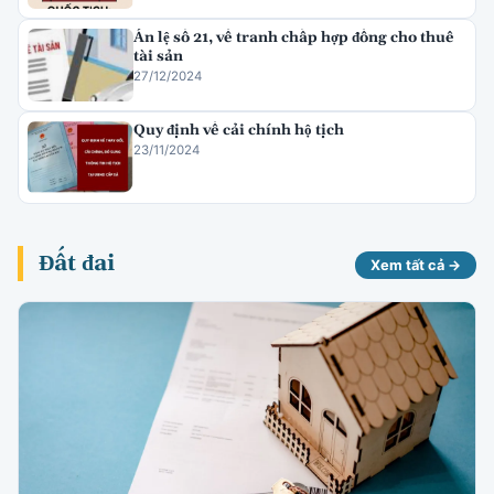
Án lệ số 21, về tranh chấp hợp đồng cho thuê
tài sản
27/12/2024
Quy định về cải chính hộ tịch
23/11/2024
Đất đai
Xem tất cả →