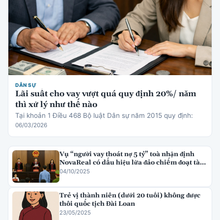
DÂN SỰ
Lãi suất cho vay vượt quá quy định 20%/ năm
thì xử lý như thế nào
Tại khoản 1 Điều 468 Bộ luật Dân sự năm 2015 quy định:
06/03/2026
Vụ “người vay thoát nợ 5 tỷ” toà nhận định
NovaReal có dấu hiệu lừa đảo chiếm đoạt tài
sản
04/10/2025
Trẻ vị thành niên (dưới 20 tuổi) không được
thôi quốc tịch Đài Loan
23/05/2025