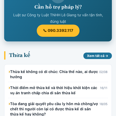
Cần hỗ trợ pháp lý?
Luật sư Công ty Luật TNHH Lê Giang tư vấn tận tình,
đúng luật
📞 090.3392.117
Thừa kế
Xem tất cả →
›
Thừa kế không có di chúc: Chia thế nào, ai được
02/08
hưởng
›
Thời điểm mở thừa kế và thời hiệu khởi kiện các
16/11
vụ án tranh chấp chia di sản thừa kế
›
Tòa đang giải quyết yêu cầu ly hôn mà chồng/vợ
18/05
chết thì người còn lại có được thừa kế di sản
thừa kế hay không?