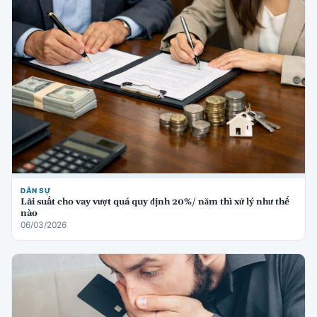
DÂN SỰ
Lãi suất cho vay vượt quá quy định 20%/ năm thì xử lý như thế
nào
06/03/2026