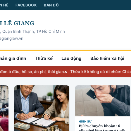
N HỆ
FACEBOOK
BẢN ĐỒ
 LÊ GIANG
, Quận Bình Thạnh, TP Hồ Chí Minh
egianglaw.vn
hân gia đình
Thừa kế
Lao động
Bảo hiểm xã hội
, hồ sơ, án phí, thời gian
Thừa kế không có di chúc: Chia thế nào
HÌNH SỰ
Bị lừa chuyển khoản: 6
việc phải làm trong 24 giờ