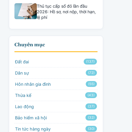
Thủ tục cấp sổ đỏ lần đầu
2026: Hồ sơ, nơi nộp, thời hạn,
lệ phí
Chuyên mục
Đất đai
(137)
Dân sự
(72)
Hôn nhân gia đình
(55)
Thừa kế
(43)
Lao động
(37)
Bảo hiểm xã hội
(32)
Tin tức hàng ngày
(30)