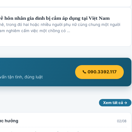
về hôn nhân gia đình bị cấm áp dụng tại Việt Nam
hê, trong đó hai hoặc nhiều người phụ nữ cùng chung một người
Nam nghiêm cấm việc một chồng có …
📞 090.3392.117
ấn tận tình, đúng luật
Xem tất cả →
ược hưởng
02/08