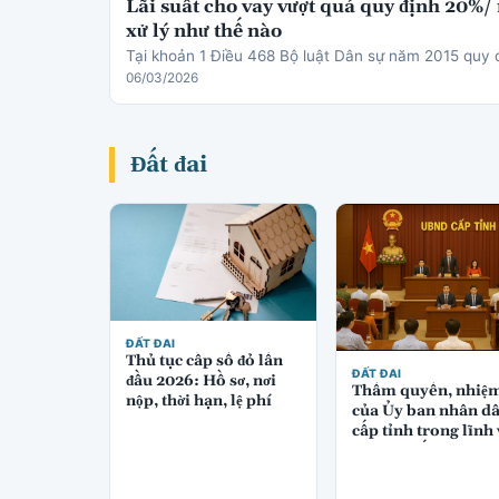
Lãi suất cho vay vượt quá quy định 20%/
xử lý như thế nào
Tại khoản 1 Điều 468 Bộ luật Dân sự năm 2015 quy 
06/03/2026
Đất đai
ĐẤT ĐAI
Thủ tục cấp sổ đỏ lần
ĐẤT ĐAI
đầu 2026: Hồ sơ, nơi
Thẩm quyền, nhiệ
nộp, thời hạn, lệ phí
của Ủy ban nhân d
cấp tỉnh trong lĩnh
quản lý đất đai