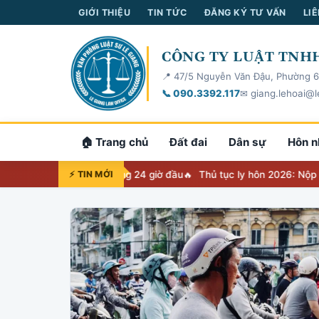
GIỚI THIỆU
TIN TỨC
ĐĂNG KÝ TƯ VẤN
LIÊ
CÔNG TY LUẬT TNHH
📍 47/5 Nguyễn Văn Đậu, Phường 6
📞 090.3392.117
✉ giang.lehoai@l
🏠 Trang chủ
Đất đai
Dân sự
Hôn n
 việc phải làm trong 24 giờ đầu
⚡ TIN MỚI
Thủ tục ly hôn 2026: Nộp đơn ở đâu