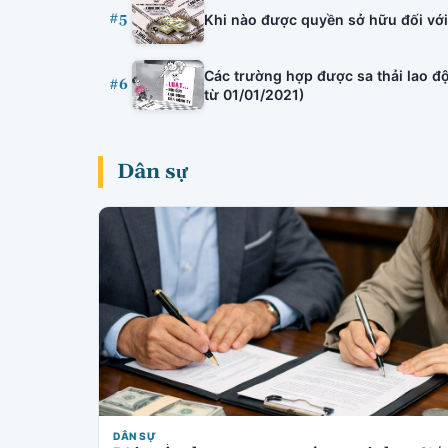
#5
Khi nào được quyền sở hữu đối với 
Các trường hợp được sa thải lao độ
#6
từ 01/01/2021)
Dân sự
DÂN SỰ