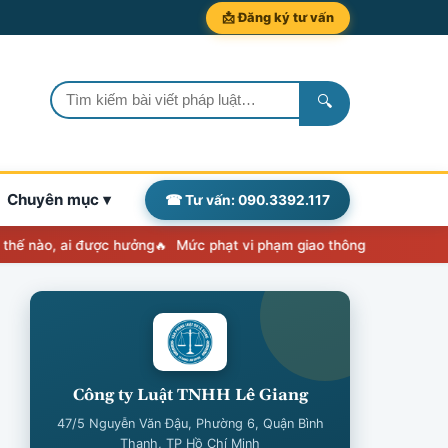
📩 Đăng ký tư vấn
🔍
Chuyên mục ▾
☎ Tư vấn: 090.3392.117
, ai được hưởng
Mức phạt vi phạm giao thông 2026: Nghị định 238
Công ty Luật TNHH Lê Giang
47/5 Nguyễn Văn Đậu, Phường 6, Quận Bình
Thạnh, TP Hồ Chí Minh