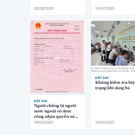
02/08/2026
14/07/2025
ĐẤT ĐAI
Không kiểm tra hiệ
trạng khi đăng bộ
ĐẤT ĐAI
Người chồng là người
nước ngoài có được
công nhận quyền sử
dụng đất không?
16/02/2025
15/02/2025