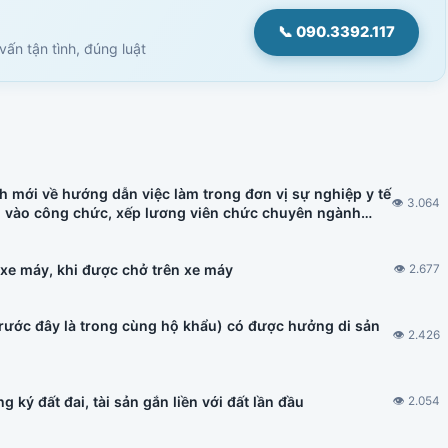
📞 090.3392.117
ấn tận tình, đúng luật
h mới về hướng dẫn việc làm trong đơn vị sự nghiệp y tế
👁 3.064
u vào công chức, xếp lương viên chức chuyên ngành
h nhà ở hình thành trong tương lai, đấu thầu thuốc có
 xe máy, khi được chở trên xe máy
👁 2.677
trước đây là trong cùng hộ khẩu) có được hưởng di sản
👁 2.426
 ký đất đai, tài sản gắn liền với đất lần đầu
👁 2.054