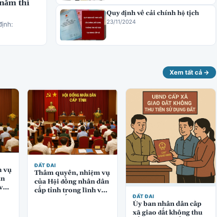
 năm thì
Quy định về cải chính hộ tịch
23/11/2024
định:
Xem tất cả →
ĐẤT ĐAI
m vụ
Thẩm quyền, nhiệm vụ
ân
của Hội đồng nhân dân
 vực
cấp tỉnh trong lĩnh vực
ĐẤT ĐAI
quản lý đất đai
Ủy ban nhân dân cấp
xã giao đất không thu