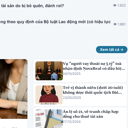
tài sản do bị bỏ quên, đánh rơi?
👁 1.922
ng theo quy định của Bộ luật Lao động mới (có hiệu lực
👁 1.861
Xem tất cả →
Vụ “người vay thoát nợ 5 tỷ” toà
nhận định NovaReal có dấu hiệu
lừa đảo chiếm đoạt tài sản
04/10/2025
Trẻ vị thành niên (dưới 20 tuổi)
không được thôi quốc tịch Đài
Loan
23/05/2025
Án lệ số 21, về tranh chấp hợp
đồng cho thuê tài sản
27/12/2024