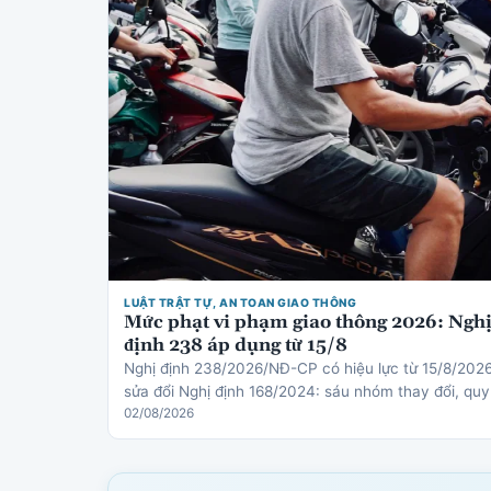
LUẬT TRẬT TỰ, AN TOAN GIAO THÔNG
Mức phạt vi phạm giao thông 2026: Ngh
định 238 áp dụng từ 15/8
Nghị định 238/2026/NĐ-CP có hiệu lực từ 15/8/202
sửa đổi Nghị định 168/2024: sáu nhóm thay đổi, quy
định mới về thiết bị an toàn cho trẻ em, cơ chế trừ
02/08/2026
điểm gi…