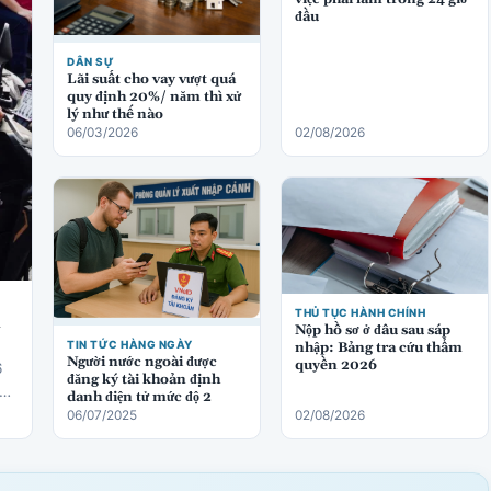
đầu
DÂN SỰ
Lãi suất cho vay vượt quá
quy định 20%/ năm thì xử
lý như thế nào
06/03/2026
02/08/2026
THỦ TỤC HÀNH CHÍNH
ị
Nộp hồ sơ ở đâu sau sáp
TIN TỨC HÀNG NGÀY
nhập: Bảng tra cứu thẩm
Người nước ngoài được
quyền 2026
6
đăng ký tài khoản định
danh điện tử mức độ 2
06/07/2025
02/08/2026