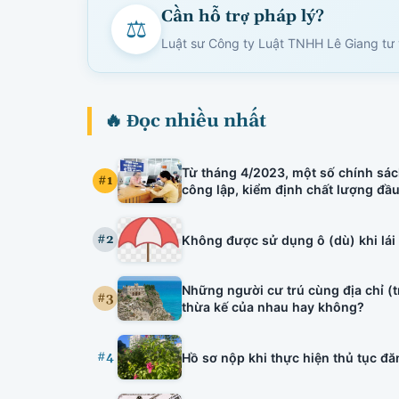
Cần hỗ trợ pháp lý?
⚖
Luật sư Công ty Luật TNHH Lê Giang tư v
🔥 Đọc nhiều nhất
Từ tháng 4/2023, một số chính sác
#1
công lập, kiểm định chất lượng đầ
tuyên truyền viên văn hóa, bảo lãn
hiệu lực.
#2
Không được sử dụng ô (dù) khi lái
Những người cư trú cùng địa chỉ (
#3
thừa kế của nhau hay không?
#4
Hồ sơ nộp khi thực hiện thủ tục đăng