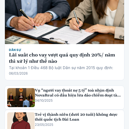
DÂN SỰ
Lãi suất cho vay vượt quá quy định 20%/ năm
thì xử lý như thế nào
Tại khoản 1 Điều 468 Bộ luật Dân sự năm 2015 quy định:
06/03/2026
Vụ “người vay thoát nợ 5 tỷ” toà nhận định
NovaReal có dấu hiệu lừa đảo chiếm đoạt tài
sản
04/10/2025
Trẻ vị thành niên (dưới 20 tuổi) không được
thôi quốc tịch Đài Loan
23/05/2025