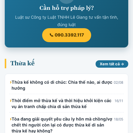
Cần hỗ trợ pháp lý?
Luật sư Công ty Luật TNHH Lê Giang tư vấn tận tình,
đúng luật
📞 090.3392.117
Thừa kế
Xem tất cả →
›
Thừa kế không có di chúc: Chia thế nào, ai được
02/08
hưởng
›
Thời điểm mở thừa kế và thời hiệu khởi kiện các
16/11
vụ án tranh chấp chia di sản thừa kế
›
Tòa đang giải quyết yêu cầu ly hôn mà chồng/vợ
18/05
chết thì người còn lại có được thừa kế di sản
thừa kế hay không?