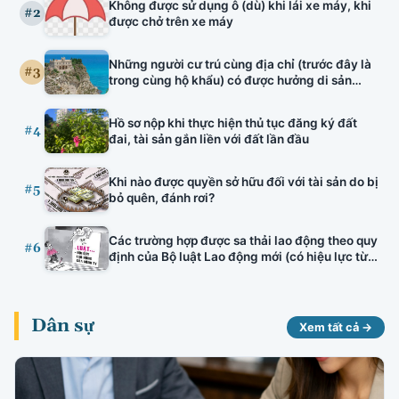
Không được sử dụng ô (dù) khi lái xe máy, khi
tuyên truyền viên văn hóa, bảo lãnh nhà ở hình
#2
được chở trên xe máy
thành trong tương lai, đấu thầu thuốc có hiệu
lực.
Những người cư trú cùng địa chỉ (trước đây là
#3
trong cùng hộ khẩu) có được hưởng di sản
thừa kế của nhau hay không?
Hồ sơ nộp khi thực hiện thủ tục đăng ký đất
#4
đai, tài sản gắn liền với đất lần đầu
Khi nào được quyền sở hữu đối với tài sản do bị
#5
bỏ quên, đánh rơi?
Các trường hợp được sa thải lao động theo quy
#6
định của Bộ luật Lao động mới (có hiệu lực từ
01/01/2021)
Dân sự
Xem tất cả →