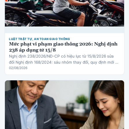
LUẬT TRẬT TỰ, AN TOAN GIAO THÔNG
Mức phạt vi phạm giao thông 2026: Nghị định
238 áp dụng từ 15/8
Nghị định 238/2026/NĐ-CP có hiệu lực từ 15/8/2026 sửa
đổi Nghị định 168/2024: sáu nhóm thay đổi, quy định mới về
thiết bị an toàn cho trẻ em, cơ chế trừ điểm gi…
02/08/2026