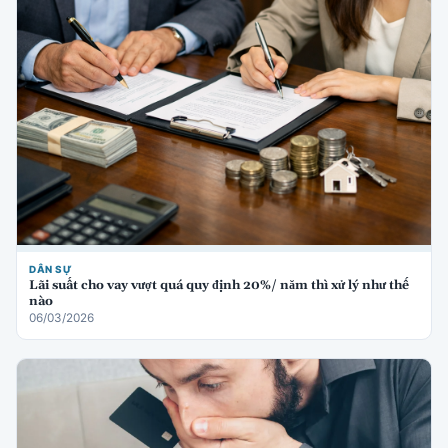
DÂN SỰ
Lãi suất cho vay vượt quá quy định 20%/ năm thì xử lý như thế
nào
06/03/2026