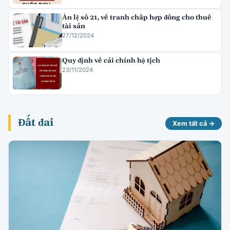
Án lệ số 21, về tranh chấp hợp đồng cho thuê
tài sản
27/12/2024
Quy định về cải chính hộ tịch
23/11/2024
Đất đai
Xem tất cả →