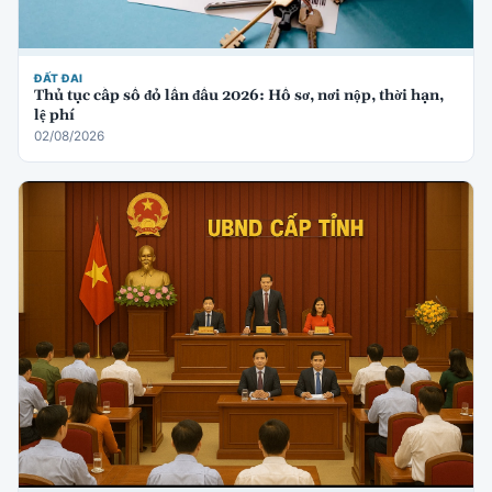
ĐẤT ĐAI
Thủ tục cấp sổ đỏ lần đầu 2026: Hồ sơ, nơi nộp, thời hạn,
lệ phí
02/08/2026