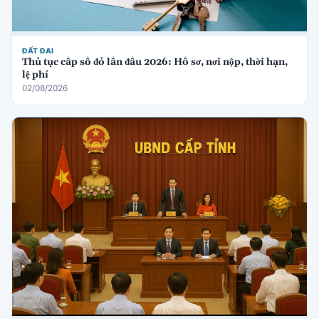
ĐẤT ĐAI
Thủ tục cấp sổ đỏ lần đầu 2026: Hồ sơ, nơi nộp, thời hạn,
lệ phí
02/08/2026