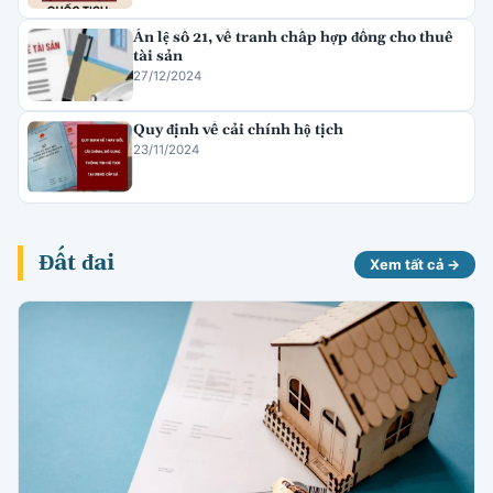
Án lệ số 21, về tranh chấp hợp đồng cho thuê
tài sản
27/12/2024
Quy định về cải chính hộ tịch
23/11/2024
Đất đai
Xem tất cả →