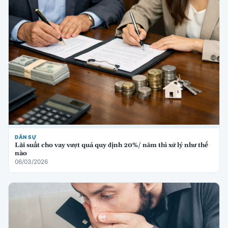
DÂN SỰ
Lãi suất cho vay vượt quá quy định 20%/ năm thì xử lý như thế
nào
06/03/2026