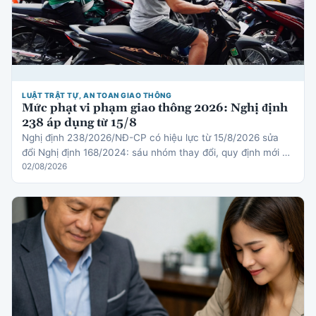
LUẬT TRẬT TỰ, AN TOAN GIAO THÔNG
Mức phạt vi phạm giao thông 2026: Nghị định
238 áp dụng từ 15/8
Nghị định 238/2026/NĐ-CP có hiệu lực từ 15/8/2026 sửa
đổi Nghị định 168/2024: sáu nhóm thay đổi, quy định mới về
thiết bị an toàn cho trẻ em, cơ chế trừ điểm gi…
02/08/2026