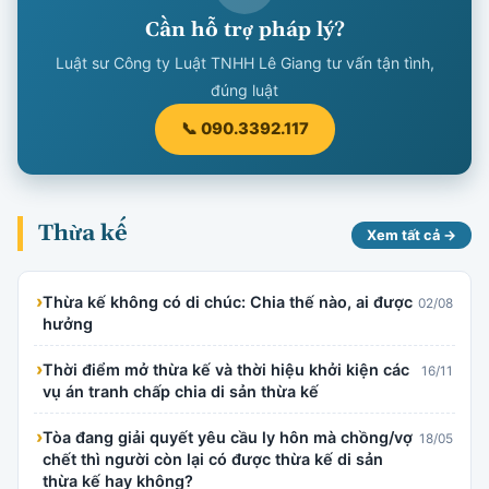
Cần hỗ trợ pháp lý?
Luật sư Công ty Luật TNHH Lê Giang tư vấn tận tình,
đúng luật
📞 090.3392.117
Thừa kế
Xem tất cả →
›
Thừa kế không có di chúc: Chia thế nào, ai được
02/08
hưởng
›
Thời điểm mở thừa kế và thời hiệu khởi kiện các
16/11
vụ án tranh chấp chia di sản thừa kế
›
Tòa đang giải quyết yêu cầu ly hôn mà chồng/vợ
18/05
chết thì người còn lại có được thừa kế di sản
thừa kế hay không?