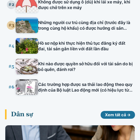
Không được sử dụng ô (dù) khi lái xe máy, khi
tuyên truyền viên văn hóa, bảo lãnh nhà ở hình
#2
được chở trên xe máy
thành trong tương lai, đấu thầu thuốc có hiệu
lực.
Những người cư trú cùng địa chỉ (trước đây là
#3
trong cùng hộ khẩu) có được hưởng di sản
thừa kế của nhau hay không?
Hồ sơ nộp khi thực hiện thủ tục đăng ký đất
#4
đai, tài sản gắn liền với đất lần đầu
Khi nào được quyền sở hữu đối với tài sản do bị
#5
bỏ quên, đánh rơi?
Các trường hợp được sa thải lao động theo quy
#6
định của Bộ luật Lao động mới (có hiệu lực từ
01/01/2021)
Dân sự
Xem tất cả →