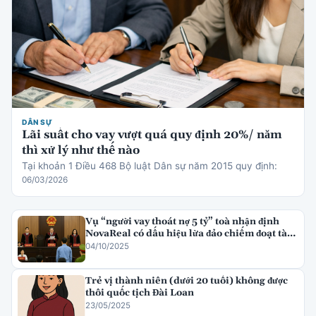
DÂN SỰ
Lãi suất cho vay vượt quá quy định 20%/ năm
thì xử lý như thế nào
Tại khoản 1 Điều 468 Bộ luật Dân sự năm 2015 quy định:
06/03/2026
Vụ “người vay thoát nợ 5 tỷ” toà nhận định
NovaReal có dấu hiệu lừa đảo chiếm đoạt tài
sản
04/10/2025
Trẻ vị thành niên (dưới 20 tuổi) không được
thôi quốc tịch Đài Loan
23/05/2025