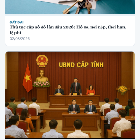
ĐẤT ĐAI
Thủ tục cấp sổ đỏ lần đầu 2026: Hồ sơ, nơi nộp, thời hạn,
lệ phí
02/08/2026