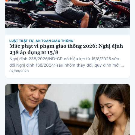
LUẬT TRẬT TỰ, AN TOAN GIAO THÔNG
Mức phạt vi phạm giao thông 2026: Nghị định
238 áp dụng từ 15/8
Nghị định 238/2026/NĐ-CP có hiệu lực từ 15/8/2026 sửa
đổi Nghị định 168/2024: sáu nhóm thay đổi, quy định mới về
thiết bị an toàn cho trẻ em, cơ chế trừ điểm gi…
02/08/2026