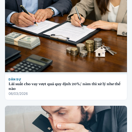
DÂN SỰ
Lãi suất cho vay vượt quá quy định 20%/ năm thì xử lý như thế
nào
06/03/2026