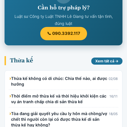
Cần hỗ trợ pháp lý?
Luật sư Công ty Luật TNHH Lê Giang tư vấn tận tình,
đúng luật
📞 090.3392.117
Thừa kế
Xem tất cả →
›
Thừa kế không có di chúc: Chia thế nào, ai được
02/08
hưởng
›
Thời điểm mở thừa kế và thời hiệu khởi kiện các
16/11
vụ án tranh chấp chia di sản thừa kế
›
Tòa đang giải quyết yêu cầu ly hôn mà chồng/vợ
18/05
chết thì người còn lại có được thừa kế di sản
thừa kế hay không?