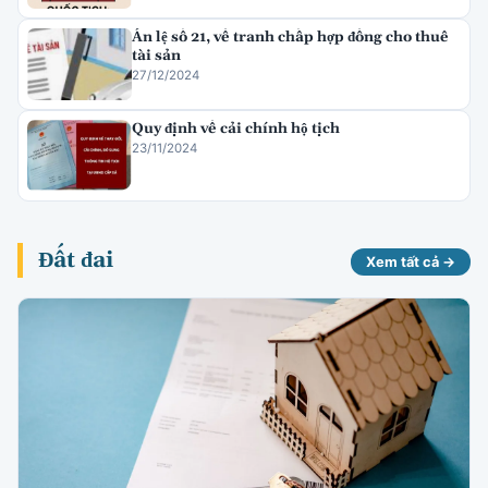
Án lệ số 21, về tranh chấp hợp đồng cho thuê
tài sản
27/12/2024
Quy định về cải chính hộ tịch
23/11/2024
Đất đai
Xem tất cả →