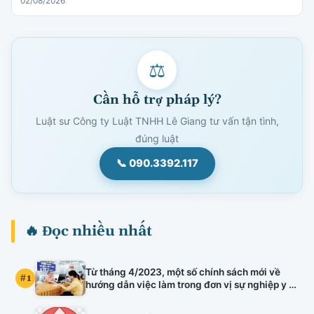
02/08/2026
⚖
Cần hỗ trợ pháp lý?
Luật sư Công ty Luật TNHH Lê Giang tư vấn tận tình,
đúng luật
📞 090.3392.117
🔥 Đọc nhiều nhất
Từ tháng 4/2023, một số chính sách mới về
#1
hướng dẫn việc làm trong đơn vị sự nghiệp y tế
công lập, kiểm định chất lượng đầu vào công
chức, xếp lương viên chức chuyên ngành