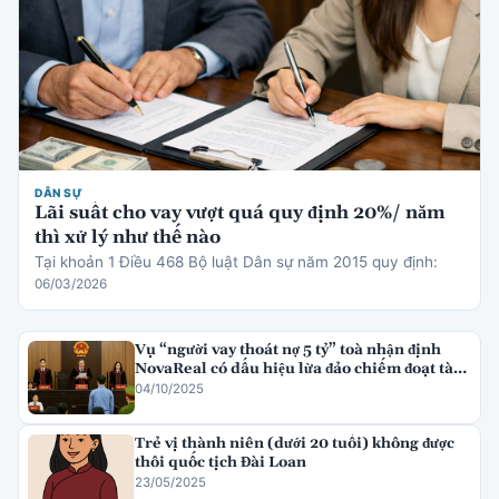
DÂN SỰ
Lãi suất cho vay vượt quá quy định 20%/ năm
thì xử lý như thế nào
Tại khoản 1 Điều 468 Bộ luật Dân sự năm 2015 quy định:
06/03/2026
Vụ “người vay thoát nợ 5 tỷ” toà nhận định
NovaReal có dấu hiệu lừa đảo chiếm đoạt tài
sản
04/10/2025
Trẻ vị thành niên (dưới 20 tuổi) không được
thôi quốc tịch Đài Loan
23/05/2025