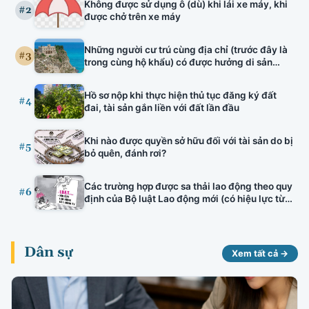
Không được sử dụng ô (dù) khi lái xe máy, khi
tuyên truyền viên văn hóa, bảo lãnh nhà ở hình
#2
được chở trên xe máy
thành trong tương lai, đấu thầu thuốc có hiệu
lực.
Những người cư trú cùng địa chỉ (trước đây là
#3
trong cùng hộ khẩu) có được hưởng di sản
thừa kế của nhau hay không?
Hồ sơ nộp khi thực hiện thủ tục đăng ký đất
#4
đai, tài sản gắn liền với đất lần đầu
Khi nào được quyền sở hữu đối với tài sản do bị
#5
bỏ quên, đánh rơi?
Các trường hợp được sa thải lao động theo quy
#6
định của Bộ luật Lao động mới (có hiệu lực từ
01/01/2021)
Dân sự
Xem tất cả →