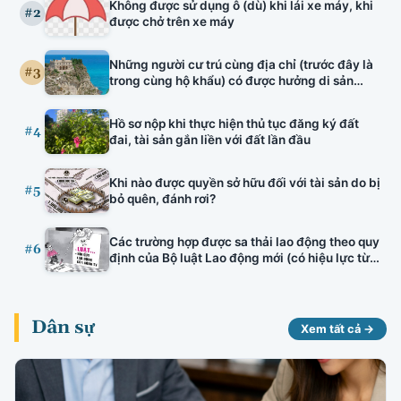
Không được sử dụng ô (dù) khi lái xe máy, khi
tuyên truyền viên văn hóa, bảo lãnh nhà ở hình
#2
được chở trên xe máy
thành trong tương lai, đấu thầu thuốc có hiệu
lực.
Những người cư trú cùng địa chỉ (trước đây là
#3
trong cùng hộ khẩu) có được hưởng di sản
thừa kế của nhau hay không?
Hồ sơ nộp khi thực hiện thủ tục đăng ký đất
#4
đai, tài sản gắn liền với đất lần đầu
Khi nào được quyền sở hữu đối với tài sản do bị
#5
bỏ quên, đánh rơi?
Các trường hợp được sa thải lao động theo quy
#6
định của Bộ luật Lao động mới (có hiệu lực từ
01/01/2021)
Dân sự
Xem tất cả →