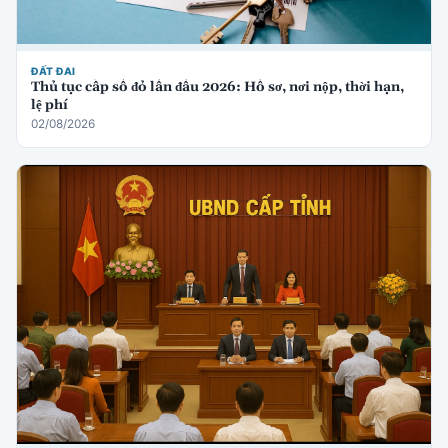
ĐẤT ĐAI
Thủ tục cấp sổ đỏ lần đầu 2026: Hồ sơ, nơi nộp, thời hạn,
lệ phí
02/08/2026