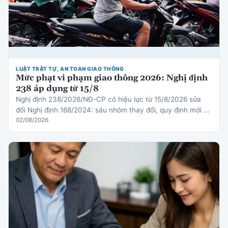
LUẬT TRẬT TỰ, AN TOAN GIAO THÔNG
Mức phạt vi phạm giao thông 2026: Nghị định
238 áp dụng từ 15/8
Nghị định 238/2026/NĐ-CP có hiệu lực từ 15/8/2026 sửa
đổi Nghị định 168/2024: sáu nhóm thay đổi, quy định mới về
thiết bị an toàn cho trẻ em, cơ chế trừ điểm gi…
02/08/2026