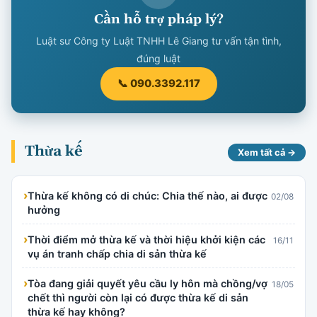
Cần hỗ trợ pháp lý?
Luật sư Công ty Luật TNHH Lê Giang tư vấn tận tình,
đúng luật
📞 090.3392.117
Thừa kế
Xem tất cả →
›
Thừa kế không có di chúc: Chia thế nào, ai được
02/08
hưởng
›
Thời điểm mở thừa kế và thời hiệu khởi kiện các
16/11
vụ án tranh chấp chia di sản thừa kế
›
Tòa đang giải quyết yêu cầu ly hôn mà chồng/vợ
18/05
chết thì người còn lại có được thừa kế di sản
thừa kế hay không?