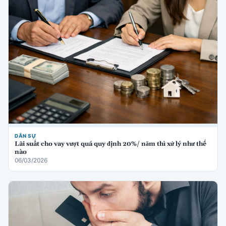
DÂN SỰ
Lãi suất cho vay vượt quá quy định 20%/ năm thì xử lý như thế
nào
06/03/2026