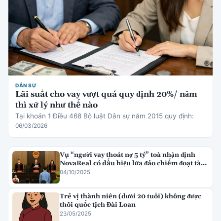
DÂN SỰ
Lãi suất cho vay vượt quá quy định 20%/ năm
thì xử lý như thế nào
Tại khoản 1 Điều 468 Bộ luật Dân sự năm 2015 quy định:
06/03/2026
Vụ “người vay thoát nợ 5 tỷ” toà nhận định
NovaReal có dấu hiệu lừa đảo chiếm đoạt tài
sản
04/10/2025
Trẻ vị thành niên (dưới 20 tuổi) không được
thôi quốc tịch Đài Loan
23/05/2025