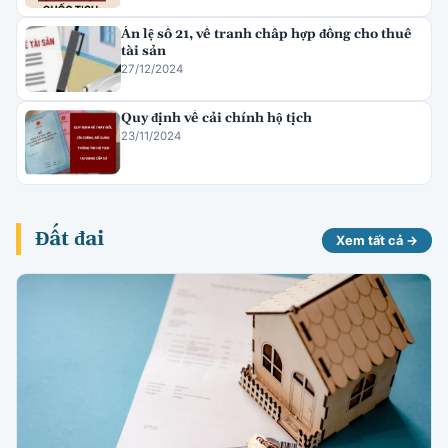
Án lệ số 21, về tranh chấp hợp đồng cho thuê
tài sản
27/12/2024
Quy định về cải chính hộ tịch
23/11/2024
Đất đai
Xem tất cả →