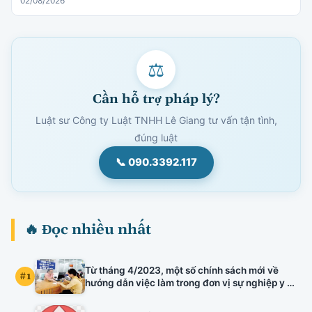
02/08/2026
⚖
Cần hỗ trợ pháp lý?
Luật sư Công ty Luật TNHH Lê Giang tư vấn tận tình,
đúng luật
📞 090.3392.117
🔥 Đọc nhiều nhất
Từ tháng 4/2023, một số chính sách mới về
#1
hướng dẫn việc làm trong đơn vị sự nghiệp y tế
công lập, kiểm định chất lượng đầu vào công
chức, xếp lương viên chức chuyên ngành