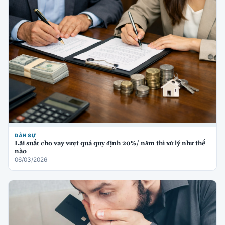
DÂN SỰ
Lãi suất cho vay vượt quá quy định 20%/ năm thì xử lý như thế
nào
06/03/2026