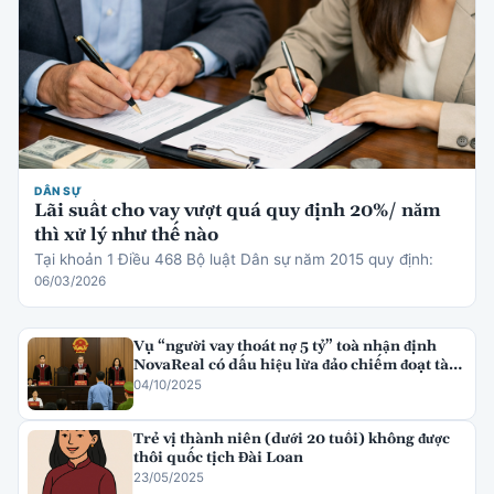
DÂN SỰ
Lãi suất cho vay vượt quá quy định 20%/ năm
thì xử lý như thế nào
Tại khoản 1 Điều 468 Bộ luật Dân sự năm 2015 quy định:
06/03/2026
Vụ “người vay thoát nợ 5 tỷ” toà nhận định
NovaReal có dấu hiệu lừa đảo chiếm đoạt tài
sản
04/10/2025
Trẻ vị thành niên (dưới 20 tuổi) không được
thôi quốc tịch Đài Loan
23/05/2025