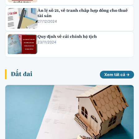
Án lệ số 21, về tranh chấp hợp đồng cho thuê
tài sản
27/12/2024
Quy định về cải chính hộ tịch
23/11/2024
Đất đai
Xem tất cả →