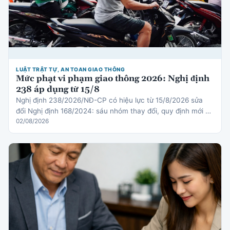
LUẬT TRẬT TỰ, AN TOAN GIAO THÔNG
Mức phạt vi phạm giao thông 2026: Nghị định
238 áp dụng từ 15/8
Nghị định 238/2026/NĐ-CP có hiệu lực từ 15/8/2026 sửa
đổi Nghị định 168/2024: sáu nhóm thay đổi, quy định mới về
thiết bị an toàn cho trẻ em, cơ chế trừ điểm gi…
02/08/2026