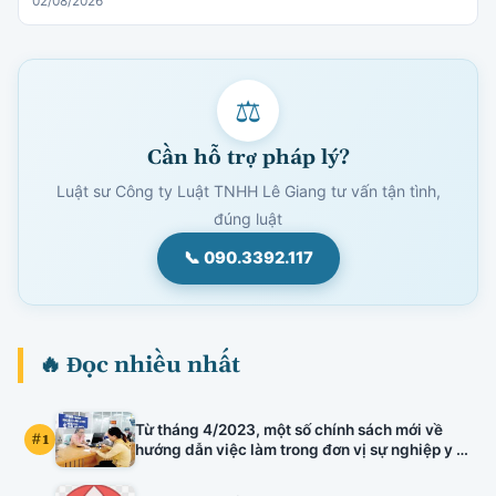
02/08/2026
⚖
Cần hỗ trợ pháp lý?
Luật sư Công ty Luật TNHH Lê Giang tư vấn tận tình,
đúng luật
📞 090.3392.117
🔥 Đọc nhiều nhất
Từ tháng 4/2023, một số chính sách mới về
#1
hướng dẫn việc làm trong đơn vị sự nghiệp y tế
công lập, kiểm định chất lượng đầu vào công
chức, xếp lương viên chức chuyên ngành