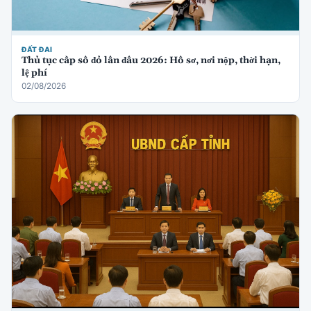
ĐẤT ĐAI
Thủ tục cấp sổ đỏ lần đầu 2026: Hồ sơ, nơi nộp, thời hạn,
lệ phí
02/08/2026