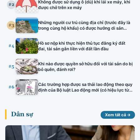
Không được sử dụng ô (dù) khi lái xe máy, khi
tuyên truyền viên văn hóa, bảo lãnh nhà ở hình
#2
được chở trên xe máy
thành trong tương lai, đấu thầu thuốc có hiệu
lực.
Những người cư trú cùng địa chỉ (trước đây là
#3
trong cùng hộ khẩu) có được hưởng di sản
thừa kế của nhau hay không?
Hồ sơ nộp khi thực hiện thủ tục đăng ký đất
#4
đai, tài sản gắn liền với đất lần đầu
Khi nào được quyền sở hữu đối với tài sản do bị
#5
bỏ quên, đánh rơi?
Các trường hợp được sa thải lao động theo quy
#6
định của Bộ luật Lao động mới (có hiệu lực từ
01/01/2021)
Dân sự
Xem tất cả →