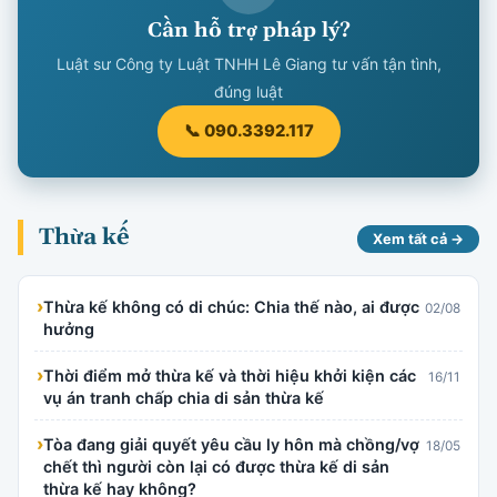
Cần hỗ trợ pháp lý?
Luật sư Công ty Luật TNHH Lê Giang tư vấn tận tình,
đúng luật
📞 090.3392.117
Thừa kế
Xem tất cả →
›
Thừa kế không có di chúc: Chia thế nào, ai được
02/08
hưởng
›
Thời điểm mở thừa kế và thời hiệu khởi kiện các
16/11
vụ án tranh chấp chia di sản thừa kế
›
Tòa đang giải quyết yêu cầu ly hôn mà chồng/vợ
18/05
chết thì người còn lại có được thừa kế di sản
thừa kế hay không?