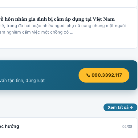
về hôn nhân gia đình bị cấm áp dụng tại Việt Nam
hê, trong đó hai hoặc nhiều người phụ nữ cùng chung một người
Nam nghiêm cấm việc một chồng có …
📞 090.3392.117
ấn tận tình, đúng luật
Xem tất cả →
ược hưởng
02/08