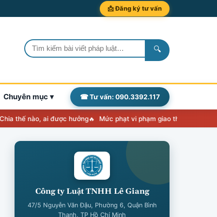
📩 Đăng ký tư vấn
🔍
Chuyên mục ▾
☎ Tư vấn: 090.3392.117
nào, ai được hưởng
Mức phạt vi phạm giao thông 2026: Nghị định 2
Công ty Luật TNHH Lê Giang
47/5 Nguyễn Văn Đậu, Phường 6, Quận Bình
Thạnh, TP Hồ Chí Minh