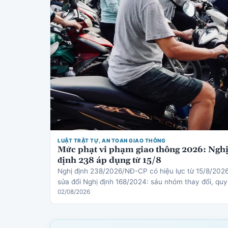
LUẬT TRẬT TỰ, AN TOAN GIAO THÔNG
Mức phạt vi phạm giao thông 2026: Ngh
định 238 áp dụng từ 15/8
Nghị định 238/2026/NĐ-CP có hiệu lực từ 15/8/202
sửa đổi Nghị định 168/2024: sáu nhóm thay đổi, quy
định mới về thiết bị an toàn cho trẻ em, cơ chế trừ
02/08/2026
điểm gi…