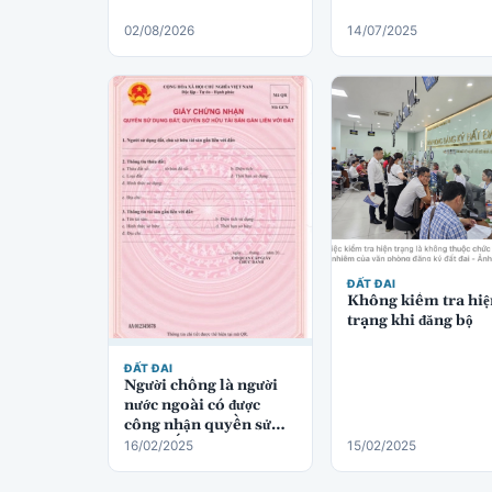
02/08/2026
14/07/2025
ĐẤT ĐAI
Không kiểm tra hiệ
trạng khi đăng bộ
ĐẤT ĐAI
Người chồng là người
nước ngoài có được
công nhận quyền sử
dụng đất không?
16/02/2025
15/02/2025