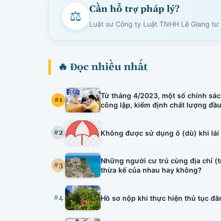
Cần hỗ trợ pháp lý?
⚖
Luật sư Công ty Luật TNHH Lê Giang tư v
🔥 Đọc nhiều nhất
Từ tháng 4/2023, một số chính sác
#1
công lập, kiểm định chất lượng đầ
tuyên truyền viên văn hóa, bảo lãn
hiệu lực.
#2
Không được sử dụng ô (dù) khi lái
Những người cư trú cùng địa chỉ (
#3
thừa kế của nhau hay không?
#4
Hồ sơ nộp khi thực hiện thủ tục đăng