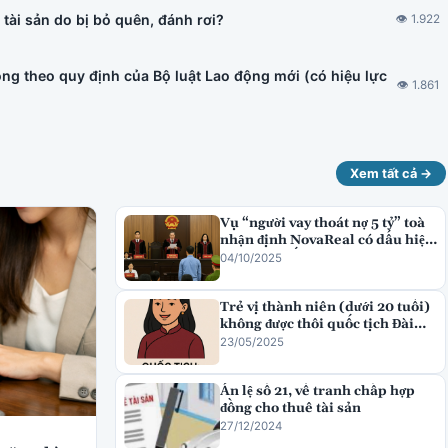
tài sản do bị bỏ quên, đánh rơi?
👁 1.922
ng theo quy định của Bộ luật Lao động mới (có hiệu lực
👁 1.861
Xem tất cả →
Vụ “người vay thoát nợ 5 tỷ” toà
nhận định NovaReal có dấu hiệu
lừa đảo chiếm đoạt tài sản
04/10/2025
Trẻ vị thành niên (dưới 20 tuổi)
không được thôi quốc tịch Đài
Loan
23/05/2025
Án lệ số 21, về tranh chấp hợp
đồng cho thuê tài sản
27/12/2024