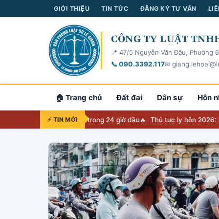
GIỚI THIỆU
TIN TỨC
ĐĂNG KÝ TƯ VẤN
LIÊ
CÔNG TY LUẬT TNHH
📍 47/5 Nguyễn Văn Đậu, Phường 6
📞 090.3392.117
✉ giang.lehoai@l
🏠 Trang chủ
Đất đai
Dân sự
Hôn n
: 6 việc phải làm trong 24 giờ đầu
⚡ TIN MỚI
Thủ tục ly hôn 2026: Nộp đơn ở đ