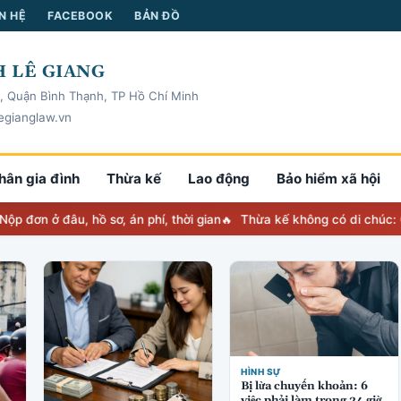
N HỆ
FACEBOOK
BẢN ĐỒ
 LÊ GIANG
, Quận Bình Thạnh, TP Hồ Chí Minh
egianglaw.vn
hân gia đình
Thừa kế
Lao động
Bảo hiểm xã hội
âu, hồ sơ, án phí, thời gian
Thừa kế không có di chúc: Chia thế 
HÌNH SỰ
Bị lừa chuyển khoản: 6
việc phải làm trong 24 giờ