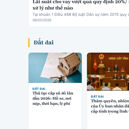
Lãi suất cho vay vượt quá quy định 20%/
xử lý như thế nào
Tại khoản 1 Điều 468 Bộ luật Dân sự năm 2015 quy 
06/03/2026
Đất đai
ĐẤT ĐAI
Thủ tục cấp sổ đỏ lần
ĐẤT ĐAI
đầu 2026: Hồ sơ, nơi
Thẩm quyền, nhiệ
nộp, thời hạn, lệ phí
của Ủy ban nhân d
cấp tỉnh trong lĩnh
quản lý đất đai