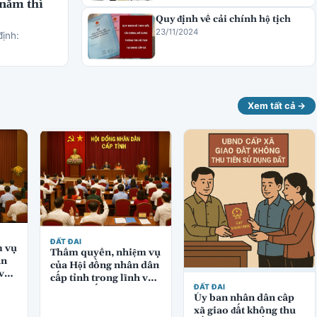
 năm thì
Quy định về cải chính hộ tịch
23/11/2024
định:
Xem tất cả →
ĐẤT ĐAI
m vụ
Thẩm quyền, nhiệm vụ
ân
của Hội đồng nhân dân
 vực
cấp tỉnh trong lĩnh vực
ĐẤT ĐAI
quản lý đất đai
Ủy ban nhân dân cấp
xã giao đất không thu