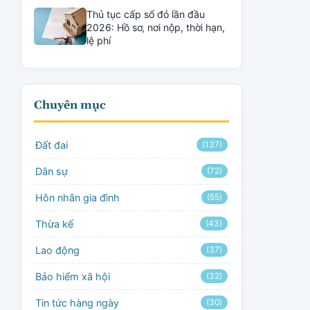
Thủ tục cấp sổ đỏ lần đầu
2026: Hồ sơ, nơi nộp, thời hạn,
lệ phí
Chuyên mục
Đất đai
(137)
Dân sự
(72)
Hôn nhân gia đình
(55)
Thừa kế
(43)
Lao động
(37)
Bảo hiểm xã hội
(32)
Tin tức hàng ngày
(30)