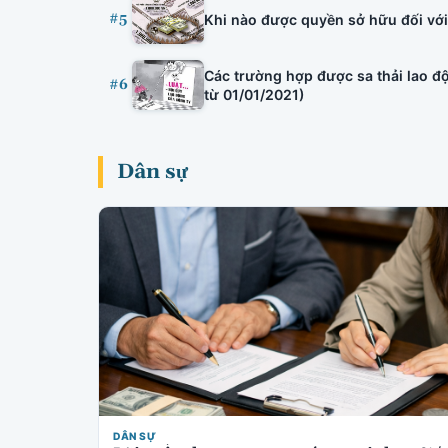
#5
Khi nào được quyền sở hữu đối với 
Các trường hợp được sa thải lao độ
#6
từ 01/01/2021)
Dân sự
DÂN SỰ