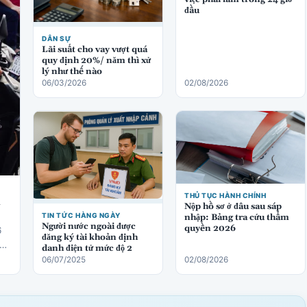
đầu
DÂN SỰ
Lãi suất cho vay vượt quá
quy định 20%/ năm thì xử
lý như thế nào
06/03/2026
02/08/2026
THỦ TỤC HÀNH CHÍNH
ị
Nộp hồ sơ ở đâu sau sáp
TIN TỨC HÀNG NGÀY
nhập: Bảng tra cứu thẩm
Người nước ngoài được
quyền 2026
6
đăng ký tài khoản định
danh điện tử mức độ 2
06/07/2025
02/08/2026