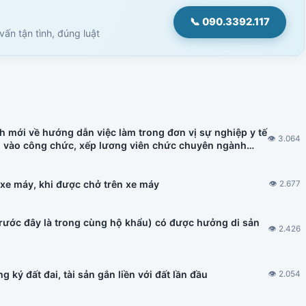
📞 090.3392.117
ấn tận tình, đúng luật
h mới về hướng dẫn việc làm trong đơn vị sự nghiệp y tế
👁 3.064
u vào công chức, xếp lương viên chức chuyên ngành
h nhà ở hình thành trong tương lai, đấu thầu thuốc có
 xe máy, khi được chở trên xe máy
👁 2.677
trước đây là trong cùng hộ khẩu) có được hưởng di sản
👁 2.426
 ký đất đai, tài sản gắn liền với đất lần đầu
👁 2.054