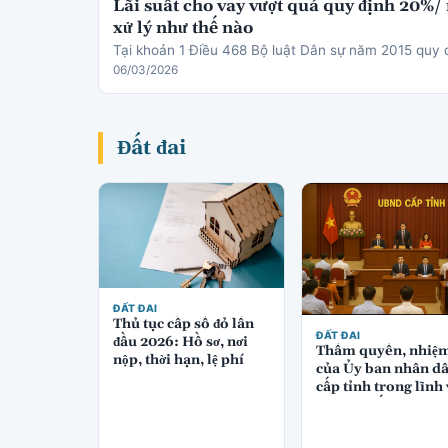
Lãi suất cho vay vượt quá quy định 20%/
xử lý như thế nào
Tại khoản 1 Điều 468 Bộ luật Dân sự năm 2015 quy 
06/03/2026
Đất đai
ĐẤT ĐAI
Thủ tục cấp sổ đỏ lần
ĐẤT ĐAI
đầu 2026: Hồ sơ, nơi
Thẩm quyền, nhiệ
nộp, thời hạn, lệ phí
của Ủy ban nhân d
cấp tỉnh trong lĩnh
quản lý đất đai