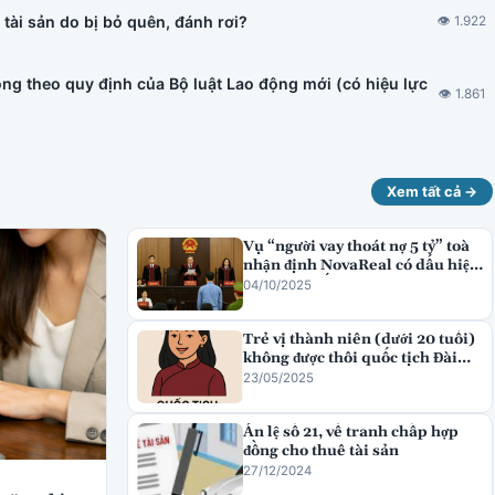
tài sản do bị bỏ quên, đánh rơi?
👁 1.922
ng theo quy định của Bộ luật Lao động mới (có hiệu lực
👁 1.861
Xem tất cả →
Vụ “người vay thoát nợ 5 tỷ” toà
nhận định NovaReal có dấu hiệu
lừa đảo chiếm đoạt tài sản
04/10/2025
Trẻ vị thành niên (dưới 20 tuổi)
không được thôi quốc tịch Đài
Loan
23/05/2025
Án lệ số 21, về tranh chấp hợp
đồng cho thuê tài sản
27/12/2024