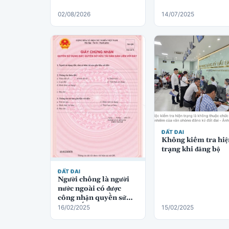
02/08/2026
14/07/2025
ĐẤT ĐAI
Không kiểm tra hiệ
trạng khi đăng bộ
ĐẤT ĐAI
Người chồng là người
nước ngoài có được
công nhận quyền sử
dụng đất không?
16/02/2025
15/02/2025