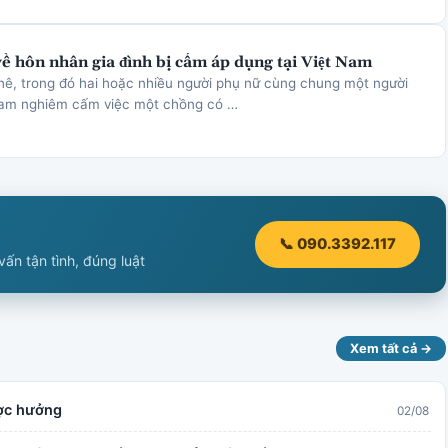
về hôn nhân gia đình bị cấm áp dụng tại Việt Nam
hê, trong đó hai hoặc nhiều người phụ nữ cùng chung một người
Nam nghiêm cấm việc một chồng có …
📞 090.3392.117
ấn tận tình, đúng luật
Xem tất cả →
ược hưởng
02/08