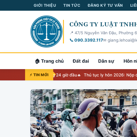
GIỚI THIỆU
TIN TỨC
ĐĂNG KÝ TƯ VẤN
LIÊ
CÔNG TY LUẬT TNHH
📍 47/5 Nguyễn Văn Đậu, Phường 6
📞 090.3392.117
✉ giang.lehoai@l
🏠 Trang chủ
Đất đai
Dân sự
Hôn n
iệc phải làm trong 24 giờ đầu
⚡ TIN MỚI
Thủ tục ly hôn 2026: Nộp đơn ở đâu, h