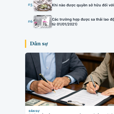
#5
Khi nào được quyền sở hữu đối với 
Các trường hợp được sa thải lao độ
#6
từ 01/01/2021)
Dân sự
DÂN SỰ