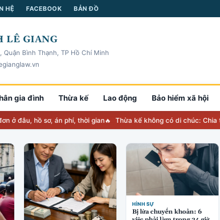
N HỆ
FACEBOOK
BẢN ĐỒ
 LÊ GIANG
, Quận Bình Thạnh, TP Hồ Chí Minh
egianglaw.vn
hân gia đình
Thừa kế
Lao động
Bảo hiểm xã hội
ồ sơ, án phí, thời gian
Thừa kế không có di chúc: Chia thế nào, 
HÌNH SỰ
Bị lừa chuyển khoản: 6
việc phải làm trong 24 giờ