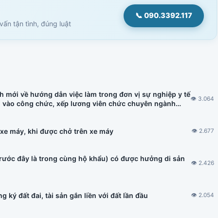
📞 090.3392.117
ấn tận tình, đúng luật
h mới về hướng dẫn việc làm trong đơn vị sự nghiệp y tế
👁 3.064
u vào công chức, xếp lương viên chức chuyên ngành
h nhà ở hình thành trong tương lai, đấu thầu thuốc có
 xe máy, khi được chở trên xe máy
👁 2.677
trước đây là trong cùng hộ khẩu) có được hưởng di sản
👁 2.426
 ký đất đai, tài sản gắn liền với đất lần đầu
👁 2.054