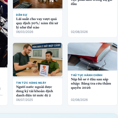
đầu
DÂN SỰ
Lãi suất cho vay vượt quá
quy định 20%/ năm thì xử
lý như thế nào
06/03/2026
02/08/2026
THỦ TỤC HÀNH CHÍNH
ị
Nộp hồ sơ ở đâu sau sáp
TIN TỨC HÀNG NGÀY
nhập: Bảng tra cứu thẩm
Người nước ngoài được
quyền 2026
6
đăng ký tài khoản định
danh điện tử mức độ 2
06/07/2025
02/08/2026