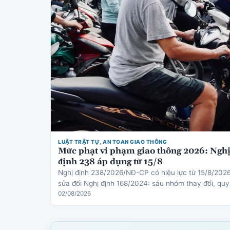
LUẬT TRẬT TỰ, AN TOAN GIAO THÔNG
Mức phạt vi phạm giao thông 2026: Ngh
định 238 áp dụng từ 15/8
Nghị định 238/2026/NĐ-CP có hiệu lực từ 15/8/202
sửa đổi Nghị định 168/2024: sáu nhóm thay đổi, quy
định mới về thiết bị an toàn cho trẻ em, cơ chế trừ
02/08/2026
điểm gi…