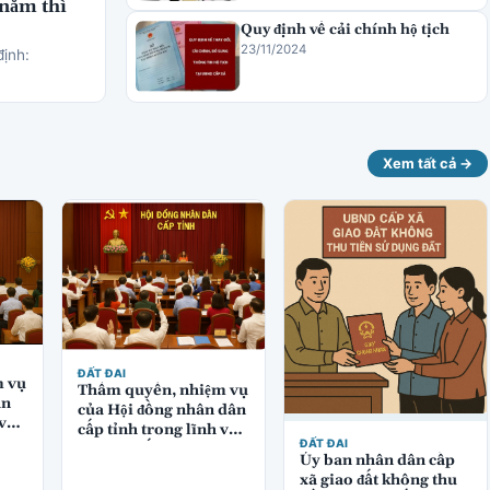
 năm thì
Quy định về cải chính hộ tịch
23/11/2024
định:
Xem tất cả →
ĐẤT ĐAI
m vụ
Thẩm quyền, nhiệm vụ
ân
của Hội đồng nhân dân
 vực
cấp tỉnh trong lĩnh vực
ĐẤT ĐAI
quản lý đất đai
Ủy ban nhân dân cấp
xã giao đất không thu