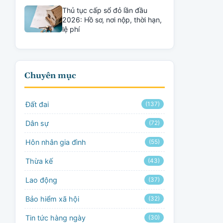
Thủ tục cấp sổ đỏ lần đầu
2026: Hồ sơ, nơi nộp, thời hạn,
lệ phí
Chuyên mục
Đất đai
(137)
Dân sự
(72)
Hôn nhân gia đình
(55)
Thừa kế
(43)
Lao động
(37)
Bảo hiểm xã hội
(32)
Tin tức hàng ngày
(30)