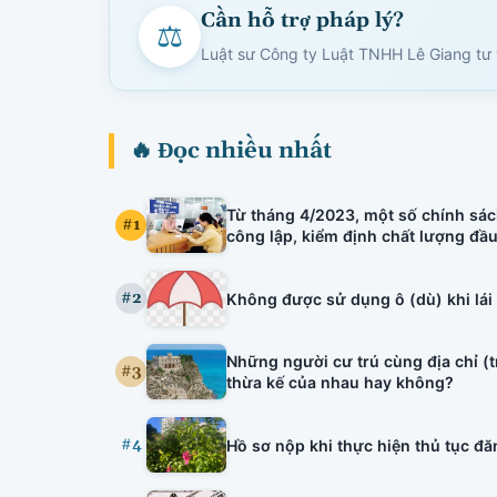
Cần hỗ trợ pháp lý?
⚖
Luật sư Công ty Luật TNHH Lê Giang tư v
🔥 Đọc nhiều nhất
Từ tháng 4/2023, một số chính sác
#1
công lập, kiểm định chất lượng đầ
tuyên truyền viên văn hóa, bảo lãn
hiệu lực.
#2
Không được sử dụng ô (dù) khi lái
Những người cư trú cùng địa chỉ (
#3
thừa kế của nhau hay không?
#4
Hồ sơ nộp khi thực hiện thủ tục đăng