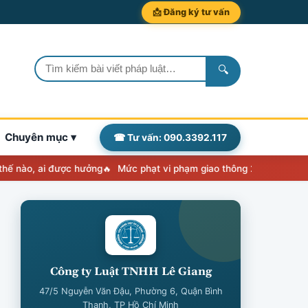
📩 Đăng ký tư vấn
🔍
Chuyên mục ▾
☎ Tư vấn: 090.3392.117
ai được hưởng
Mức phạt vi phạm giao thông 2026: Nghị định 238 áp
Công ty Luật TNHH Lê Giang
47/5 Nguyễn Văn Đậu, Phường 6, Quận Bình
Thạnh, TP Hồ Chí Minh