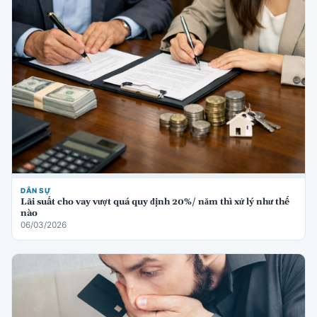
DÂN SỰ
Lãi suất cho vay vượt quá quy định 20%/ năm thì xử lý như thế
nào
06/03/2026