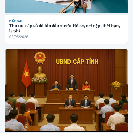
ĐẤT ĐAI
Thủ tục cấp sổ đỏ lần đầu 2026: Hồ sơ, nơi nộp, thời hạn,
lệ phí
02/08/2026