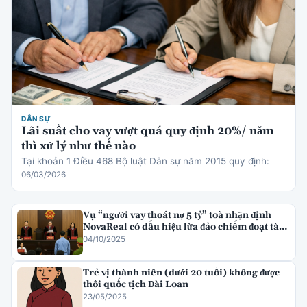
DÂN SỰ
Lãi suất cho vay vượt quá quy định 20%/ năm
thì xử lý như thế nào
Tại khoản 1 Điều 468 Bộ luật Dân sự năm 2015 quy định:
06/03/2026
Vụ “người vay thoát nợ 5 tỷ” toà nhận định
NovaReal có dấu hiệu lừa đảo chiếm đoạt tài
sản
04/10/2025
Trẻ vị thành niên (dưới 20 tuổi) không được
thôi quốc tịch Đài Loan
23/05/2025