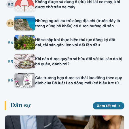
Không được sử dụng ô (dù) khi lái xe máy, khi
tuyên truyền viên văn hóa, bảo lãnh nhà ở hình
#2
được chở trên xe máy
thành trong tương lai, đấu thầu thuốc có hiệu
lực.
Những người cư trú cùng địa chỉ (trước đây là
#3
trong cùng hộ khẩu) có được hưởng di sản
thừa kế của nhau hay không?
Hồ sơ nộp khi thực hiện thủ tục đăng ký đất
#4
đai, tài sản gắn liền với đất lần đầu
Khi nào được quyền sở hữu đối với tài sản do bị
#5
bỏ quên, đánh rơi?
Các trường hợp được sa thải lao động theo quy
#6
định của Bộ luật Lao động mới (có hiệu lực từ
01/01/2021)
Dân sự
Xem tất cả →