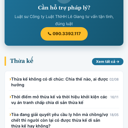
Cần hỗ trợ pháp lý?
Luật sư Công ty Luật TNHH Lê Giang tư vấn tận tình,
đúng luật
📞 090.3392.117
Thừa kế
Xem tất cả →
›
Thừa kế không có di chúc: Chia thế nào, ai được
02/08
hưởng
›
Thời điểm mở thừa kế và thời hiệu khởi kiện các
16/11
vụ án tranh chấp chia di sản thừa kế
›
Tòa đang giải quyết yêu cầu ly hôn mà chồng/vợ
18/05
chết thì người còn lại có được thừa kế di sản
thừa kế hay không?