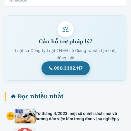
02/08/2026
⚖
Cần hỗ trợ pháp lý?
Luật sư Công ty Luật TNHH Lê Giang tư vấn tận tình,
đúng luật
📞 090.3392.117
🔥 Đọc nhiều nhất
Từ tháng 4/2023, một số chính sách mới về
#1
hướng dẫn việc làm trong đơn vị sự nghiệp y tế
công lập, kiểm định chất lượng đầu vào công
chức, xếp lương viên chức chuyên ngành