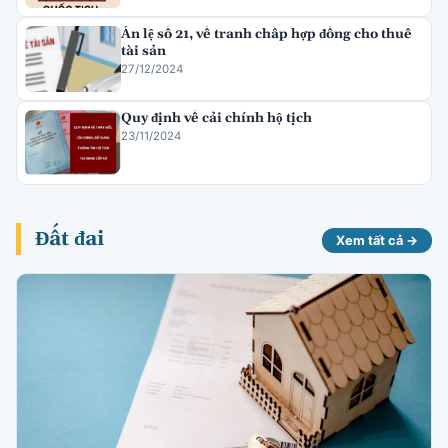
Án lệ số 21, về tranh chấp hợp đồng cho thuê
tài sản
27/12/2024
Quy định về cải chính hộ tịch
23/11/2024
Đất đai
Xem tất cả →