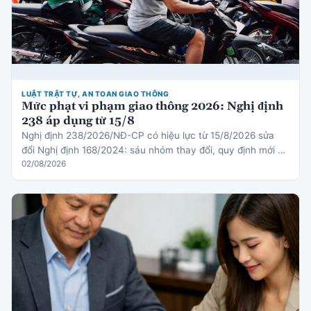
LUẬT TRẬT TỰ, AN TOAN GIAO THÔNG
Mức phạt vi phạm giao thông 2026: Nghị định
238 áp dụng từ 15/8
Nghị định 238/2026/NĐ-CP có hiệu lực từ 15/8/2026 sửa
đổi Nghị định 168/2024: sáu nhóm thay đổi, quy định mới về
thiết bị an toàn cho trẻ em, cơ chế trừ điểm gi…
02/08/2026