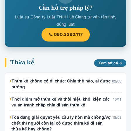
Cần hỗ trợ pháp lý?
Luật sư Công ty Luật TNHH Lê Giang tư vấn tận tình,
đúng luật
📞 090.3392.117
Thừa kế
Xem tất cả →
›
Thừa kế không có di chúc: Chia thế nào, ai được
02/08
hưởng
›
Thời điểm mở thừa kế và thời hiệu khởi kiện các
16/11
vụ án tranh chấp chia di sản thừa kế
›
Tòa đang giải quyết yêu cầu ly hôn mà chồng/vợ
18/05
chết thì người còn lại có được thừa kế di sản
thừa kế hay không?