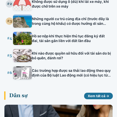
Không được sử dụng ô (dù) khi lái xe máy, khi
tuyên truyền viên văn hóa, bảo lãnh nhà ở hình
#2
được chở trên xe máy
thành trong tương lai, đấu thầu thuốc có hiệu
lực.
Những người cư trú cùng địa chỉ (trước đây là
#3
trong cùng hộ khẩu) có được hưởng di sản
thừa kế của nhau hay không?
Hồ sơ nộp khi thực hiện thủ tục đăng ký đất
#4
đai, tài sản gắn liền với đất lần đầu
Khi nào được quyền sở hữu đối với tài sản do bị
#5
bỏ quên, đánh rơi?
Các trường hợp được sa thải lao động theo quy
#6
định của Bộ luật Lao động mới (có hiệu lực từ
01/01/2021)
Dân sự
Xem tất cả →