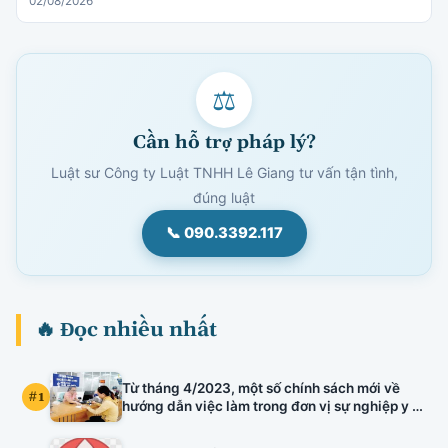
02/08/2026
⚖
Cần hỗ trợ pháp lý?
Luật sư Công ty Luật TNHH Lê Giang tư vấn tận tình,
đúng luật
📞 090.3392.117
🔥 Đọc nhiều nhất
Từ tháng 4/2023, một số chính sách mới về
#1
hướng dẫn việc làm trong đơn vị sự nghiệp y tế
công lập, kiểm định chất lượng đầu vào công
chức, xếp lương viên chức chuyên ngành