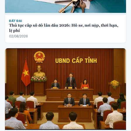
ĐẤT ĐAI
Thủ tục cấp sổ đỏ lần đầu 2026: Hồ sơ, nơi nộp, thời hạn,
lệ phí
02/08/2026