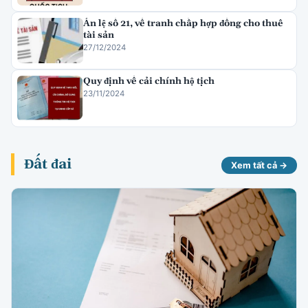
Án lệ số 21, về tranh chấp hợp đồng cho thuê
tài sản
27/12/2024
Quy định về cải chính hộ tịch
23/11/2024
Đất đai
Xem tất cả →