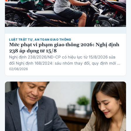
LUẬT TRẬT TỰ, AN TOAN GIAO THÔNG
Mức phạt vi phạm giao thông 2026: Nghị định
238 áp dụng từ 15/8
Nghị định 238/2026/NĐ-CP có hiệu lực từ 15/8/2026 sửa
đổi Nghị định 168/2024: sáu nhóm thay đổi, quy định mới về
thiết bị an toàn cho trẻ em, cơ chế trừ điểm gi…
02/08/2026