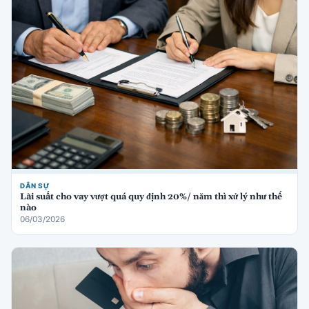
DÂN SỰ
Lãi suất cho vay vượt quá quy định 20%/ năm thì xử lý như thế
nào
06/03/2026